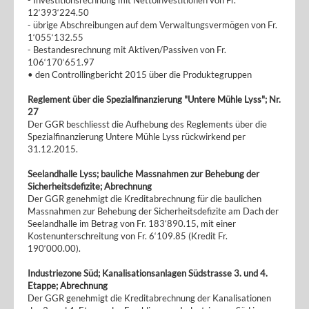
- Investitionsrechnung mit Nettoinvestitionen von Fr.
12‘393‘224.50
- übrige Abschreibungen auf dem Verwaltungsvermögen von Fr.
1‘055‘132.55
- Bestandesrechnung mit Aktiven/Passiven von Fr.
106‘170‘651.97
• den Controllingbericht 2015 über die Produktegruppen
Reglement über die Spezialfinanzierung "Untere Mühle Lyss"; Nr.
27
Der GGR beschliesst die Aufhebung des Reglements über die
Spezialfinanzierung Untere Mühle Lyss rückwirkend per
31.12.2015.
Seelandhalle Lyss; bauliche Massnahmen zur Behebung der
Sicherheitsdefizite; Abrechnung
Der GGR genehmigt die Kreditabrechnung für die baulichen
Massnahmen zur Behebung der Sicherheitsdefizite am Dach der
Seelandhalle im Betrag von Fr. 183‘890.15, mit einer
Kostenunterschreitung von Fr. 6‘109.85 (Kredit Fr.
190‘000.00).
Industriezone Süd; Kanalisationsanlagen Südstrasse 3. und 4.
Etappe; Abrechnung
Der GGR genehmigt die Kreditabrechnung der Kanalisationen