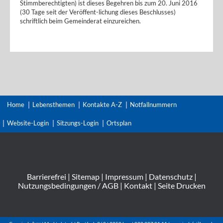
Stimmberechtigten) ist dieses Begehren bis zum 20. Juni 2016
(30 Tage seit der Veröffent-lichung dieses Beschlusses)
schriftlich beim Gemeinderat einzureichen.
Home
Lebensthemen
Kontakte A-Z
Notfallnummern
Website-Login
Sitzungs-Login
Ortsplan
Barrierefrei
|
Sitemap
|
Impressum
|
Datenschutz
|
Nutzungsbedingungen / AGB
|
Kontakt
|
Seite Drucken