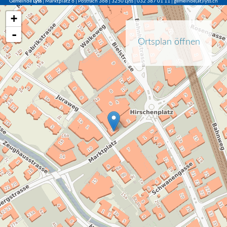
Gemeinde
Lyss
| Marktplatz 6 | Postfach 368 | 3250 Lyss | 032 387 01 11 | gemeinde(at)lyss.ch