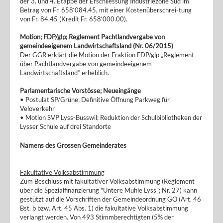
der 3. und 4. Etappe der Erschliessung Industriezone Süd im
Betrag von Fr. 658‘084.45, mit einer Kostenüberschrei-tung
von Fr. 84.45 (Kredit Fr. 658‘000.00).
Motion; FDP/glp; Reglement Pachtlandvergabe von
gemeindeeigenem Landwirtschaftsland (Nr. 06/2015)
Der GGR erklärt die Motion der Fraktion FDP/glp „Reglement
über Pachtlandvergabe von gemeindeeigenem
Landwirtschaftsland“ erheblich.
Parlamentarische Vorstösse; Neueingänge
• Postulat SP/Grüne; Definitive Öffnung Parkweg für
Veloverkehr
• Motion SVP Lyss-Busswil; Reduktion der Schulbibliotheken der
Lysser Schule auf drei Standorte
Namens des Grossen Gemeinderates
Fakultative Volksabstimmung
Zum Beschluss mit fakultativer Volksabstimmung (Reglement
über die Spezialfinanzierung "Untere Mühle Lyss"; Nr. 27) kann
gestützt auf die Vorschriften der Gemeindeordnung GO (Art. 46
Bst. b bzw. Art. 45 Abs. 1) die fakultative Volksabstimmung
verlangt werden. Von 493 Stimmberechtigten (5% der