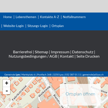
Home
Lebensthemen
Kontakte A-Z
Notfallnummern
Website-Login
Sitzungs-Login
Ortsplan
Barrierefrei
|
Sitemap
|
Impressum
|
Datenschutz
|
Nutzungsbedingungen / AGB
|
Kontakt
|
Seite Drucken
Gemeinde
Lyss
| Marktplatz 6 | Postfach 368 | 3250 Lyss | 032 387 01 11 | gemeinde(at)lyss.ch