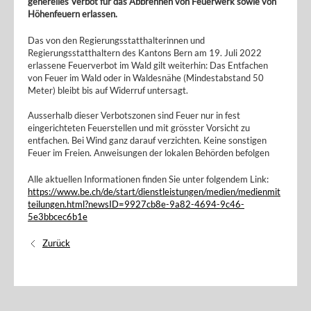
generelles Verbot für das Abbrennen von Feuerwerk sowie von
Höhenfeuern erlassen.
Das von den Regierungsstatthalterinnen und
Regierungsstatthaltern des Kantons Bern am 19. Juli 2022
erlassene Feuerverbot im Wald gilt weiterhin: Das Entfachen
von Feuer im Wald oder in Waldesnähe (Mindestabstand 50
Meter) bleibt bis auf Widerruf untersagt.
Ausserhalb dieser Verbotszonen sind Feuer nur in fest
eingerichteten Feuerstellen und mit grösster Vorsicht zu
entfachen. Bei Wind ganz darauf verzichten. Keine sonstigen
Feuer im Freien. Anweisungen der lokalen Behörden befolgen
Alle aktuellen Informationen finden Sie unter folgendem Link:
https://www.be.ch/de/start/dienstleistungen/medien/medienmit
teilungen.html?newsID=9927cb8e-9a82-4694-9c46-
5e3bbcec6b1e
Zurück