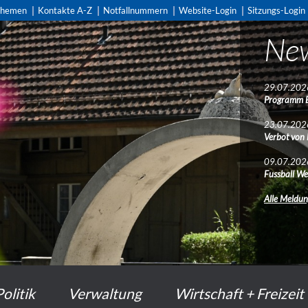
themen
Kontakte A-Z
Notfallnummern
Website-Login
Sitzungs-Login
Ne
29.07.202
Programm 
23.07.202
Verbot von
09.07.202
Fussball We
Alle Meldu
Politik
Verwaltung
Wirtschaft + Freizeit