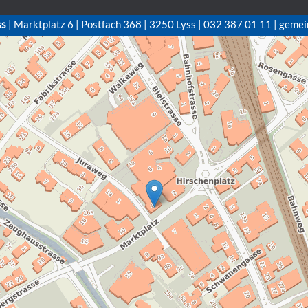
ss
| Marktplatz 6 | Postfach 368 | 3250 Lyss | 032 387 01 11 | gemei