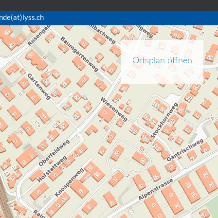
nde(at)lyss.ch