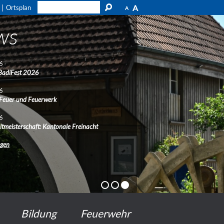
A
Ortsplan
A
ws
6
BadiFest 2026
6
 Feuer und Feuerwerk
6
ltmeisterschaft: Kantonale Freinacht
ngen
Bildung
Feuerwehr