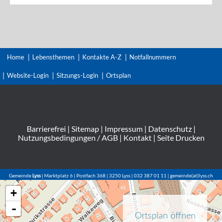
Home
Lebensthemen
Kontakte A-Z
Notfallnummern
Website-Login
Sitzungs-Login
Ortsplan
Barrierefrei
|
Sitemap
|
Impressum
|
Datenschutz
|
Nutzungsbedingungen / AGB
|
Kontakt
|
Seite Drucken
Gemeinde
Lyss
| Marktplatz 6 | Postfach 368 | 3250 Lyss | 032 387 01 11 | gemeinde(at)lyss.ch