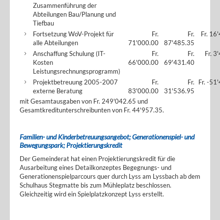
Zusammenführung der
Abteilungen Bau/Planung und
Tiefbau
Fortsetzung WoV-Projekt für
Fr.
Fr.
Fr. 16
alle Abteilungen
71'000.00
87'485.35
Anschaffung Schulung (IT-
Fr.
Fr.
Fr. 3
Kosten
66'000.00
69'431.40
Leistungsrechnungsprogramm)
Projektbetreuung 2005-2007
Fr.
Fr.
Fr. -51
externe Beratung
83'000.00
31'536.95
mit Gesamtausgaben von Fr. 249'042.65 und
Gesamtkreditunterschreibunten von Fr. 44'957.35.
Familien- und Kinderbetreuungsangebot; Generationenspiel- und
Bewegungspark; Projektierungskredit
Der Gemeinderat hat einen Projektierungskredit für die
Ausarbeitung eines Detailkonzeptes Begegnungs- und
Generationenspielparcours quer durch Lyss am Lyssbach ab dem
Schulhaus Stegmatte bis zum Mühleplatz beschlossen.
Gleichzeitig wird ein Spielplatzkonzept Lyss erstellt.