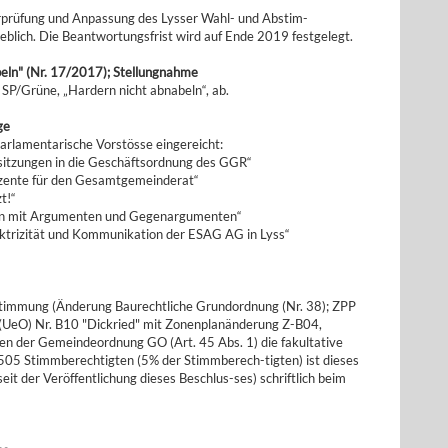
rprüfung und Anpassung des Lysser Wahl- und Abstim-
blich. Die Beantwortungsfrist wird auf Ende 2019 festgelegt.
beln" (Nr. 17/2017); Stellungnahme
 SP/Grüne, „Hardern nicht abnabeln“, ab.
ge
Parlamentarische Vorstösse eingereicht:
sitzungen in die Geschäftsordnung des GGR“
ozente für den Gesamtgemeinderat“
t!“
en mit Argumenten und Gegenargumenten“
ektrizität und Kommunikation der ESAG AG in Lyss“
stimmung (Änderung Baurechtliche Grundordnung (Nr. 38); ZPP
(UeO) Nr. B10 "Dickried" mit Zonenplanänderung Z-B04,
ften der Gemeindeordnung GO (Art. 45 Abs. 1) die fakultative
05 Stimmberechtigten (5% der Stimmberech-tigten) ist dieses
t der Veröffentlichung dieses Beschlus-ses) schriftlich beim