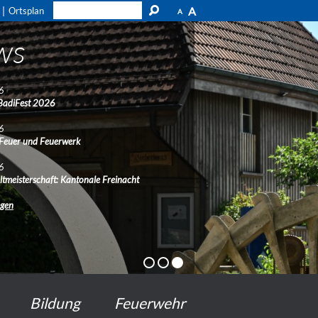
A
Ortsplan
A
ws
6
BadiFest 2026
6
 Feuer und Feuerwerk
6
ltmeisterschaft: Kantonale Freinacht
ngen
Bildung
Feuerwehr