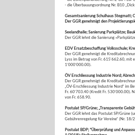
- die Überbauungsordnung Nr. B10 „Dickr
Gesamtsanierung Schulhaus Stegmatt; Or
Der GGR genehmigt den Projektierungskr
Seelandhalle; Sanierung Parkplätze; Bau
Der GGR lehnt die Sanierung «Parkplätze
EDV Ersatzbeschaffung Volksschule; Kr
Der GGR genehmigt die Kreditabrechnun
Lyss im Betrag von Fr. 615‘662.60, mit e
1‘000‘000.00).
ÖV Erschliessung Industrie Nord; Abrec
Der GGR genehmigt die Kreditabrechnung
„ÖV-Erschliessung Industrie Nord“ im Be
Fr. 60‘703.40 (Kredit Fr. 530‘000.00). 
von Fr. 658.90.
Postulat SP/Grüne; „Transparente Gebüh
Der GGR lehnt das Postulat SP/Grüne (u
Gebührenregelung für Vereine“ (Nr. 18/2
Postulat BDP; "Überprüfung und Anpass