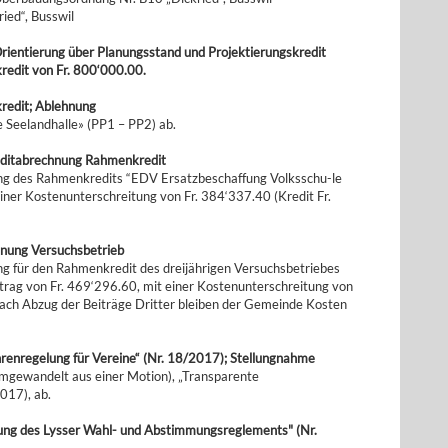
ied“, Busswil
ientierung über Planungsstand und Projektierungskredit
edit von Fr. 800‘000.00.
kredit; Ablehnung
 Seelandhalle» (PP1 – PP2) ab.
editabrechnung Rahmenkredit
g des Rahmenkredits “EDV Ersatzbeschaffung Volksschu-le
iner Kostenunterschreitung von Fr. 384‘337.40 (Kredit Fr.
hnung Versuchsbetrieb
 für den Rahmenkredit des dreijährigen Versuchsbetriebes
trag von Fr. 469‘296.60, mit einer Kostenunterschreitung von
Nach Abzug der Beiträge Dritter bleiben der Gemeinde Kosten
renregelung für Vereine“ (Nr. 18/2017); Stellungnahme
mgewandelt aus einer Motion), „Transparente
017), ab.
ung des Lysser Wahl- und Abstimmungsreglements" (Nr.