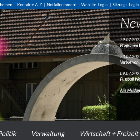
themen
Kontakte A-Z
Notfallnummern
Website-Login
Sitzungs-Login
Ne
29.07.202
Programm 
23.07.202
Verbot von
09.07.202
Fussball We
Alle Meldu
Politik
Verwaltung
Wirtschaft + Freizeit