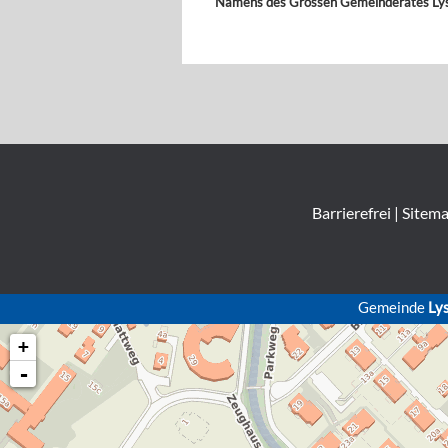
Namens des Grossen Gemeinderates Ly
Barrierefrei
|
Sitem
Gemeinde
Ly