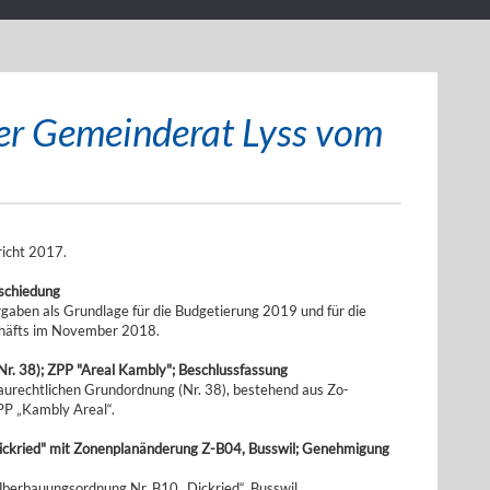
ser Gemeinderat Lyss vom
icht 2017.
schiedung
gaben als Grundlage für die Budgetierung 2019 und für die
chäfts im November 2018.
r. 38); ZPP "Areal Kambly"; Beschlussfassung
aurechtlichen Grundordnung (Nr. 38), bestehend aus Zo-
P „Kambly Areal“.
ckried" mit Zonenplanänderung Z-B04, Busswil; Genehmigung
Überbauungsordnung Nr. B10 „Dickried“, Busswil