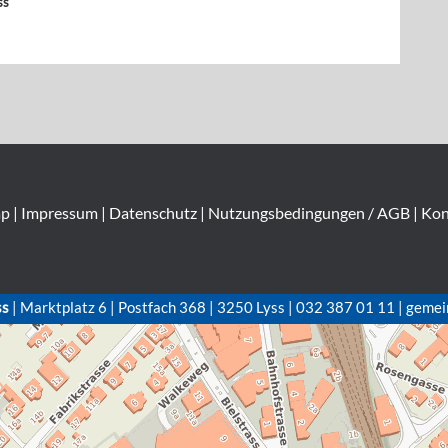
ss
ap
|
Impressum
|
Datenschutz
|
Nutzungsbedingungen / AGB
|
Kon
ss
| Marktplatz 6 | Postfach 368 | 3250 Lyss | 032 387 01 11 | gemei