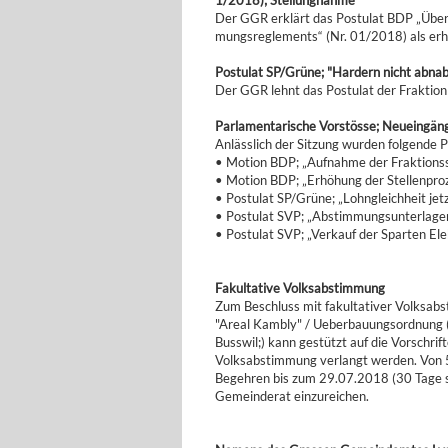
1/2018); Stellungnahme
Der GGR erklärt das Postulat BDP „Übe
mungsreglements“ (Nr. 01/2018) als erhe
Postulat SP/Grüne; "Hardern nicht abna
Der GGR lehnt das Postulat der Fraktion
Parlamentarische Vorstösse; Neueingän
Anlässlich der Sitzung wurden folgende 
• Motion BDP; „Aufnahme der Fraktions
• Motion BDP; „Erhöhung der Stellenpr
• Postulat SP/Grüne; „Lohngleichheit jetz
• Postulat SVP; „Abstimmungsunterlag
• Postulat SVP; „Verkauf der Sparten El
Fakultative Volksabstimmung
Zum Beschluss mit fakultativer Volksab
"Areal Kambly" / Ueberbauungsordnung 
Busswil;) kann gestützt auf die Vorschri
Volksabstimmung verlangt werden. Von 5
Begehren bis zum 29.07.2018 (30 Tage sei
Gemeinderat einzureichen.