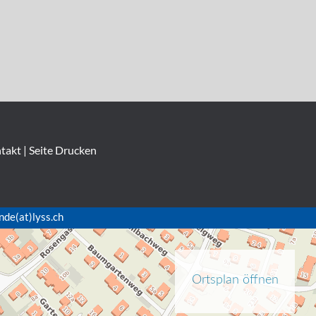
takt
|
Seite Drucken
nde(at)lyss.ch