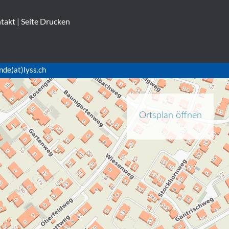
takt
|
Seite Drucken
nde(at)lyss.ch