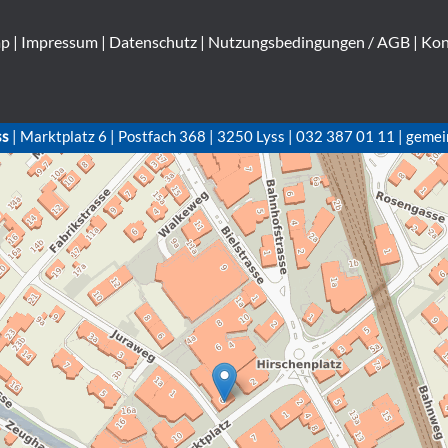
ap
|
Impressum
|
Datenschutz
|
Nutzungsbedingungen / AGB
|
Kon
ss
| Marktplatz 6 | Postfach 368 | 3250 Lyss | 032 387 01 11 | gemei