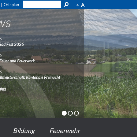
A
Ortsplan
A
ws
6
BadiFest 2026
6
 Feuer und Feuerwerk
6
ltmeisterschaft: Kantonale Freinacht
ngen
Bildung
Feuerwehr