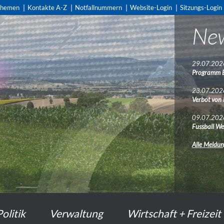
themen
Kontakte A-Z
Notfallnummern
Website-Login
Sitzungs-Login
Ne
29.07.202
Programm 
23.07.202
Verbot von
09.07.202
Fussball We
Alle Meldu
Politik
Verwaltung
Wirtschaft + Freizeit