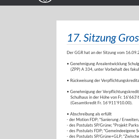
17. Sitzung Gro
Der GGR hat an der Sitzung vom 16.09.2
• Genehmigung Arealentwicklung Schulg
(ZPP) A 334, unter Vorbehalt des faku
• Rückweisung der Verpflichtungskredi
• Genehmigung der Verpflichtungskredi
Schulhaus in der Höhe von Fr. 16'663'6
(Gesamtkredit Fr. 16‘911‘910.00).
• Abschreibung als erfüllt
- der Motion FDP; "Sanierung / Erweit
- des Postulats SP/Grüne; "Projekt Pa
- des Postulats FDP; "Gemeindeeigene 
- des Postulats SP/Grüne+GLP; "Zwisch