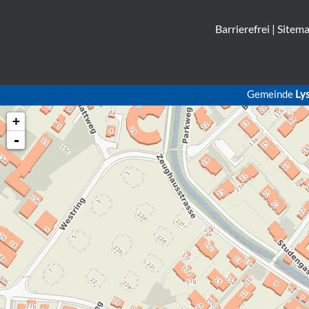
Barrierefrei
|
Sitem
Gemeinde
Ly