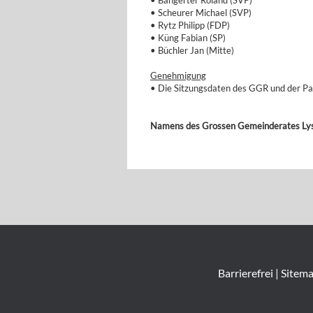
• Bangerter Roland (SVP)
• Scheurer Michael (SVP)
• Rytz Philipp (FDP)
• Küng Fabian (SP)
• Büchler Jan (Mitte)
Genehmigung
• Die Sitzungsdaten des GGR und der 
Namens des Grossen Gemeinderates Ly
Barrierefrei
|
Sitem