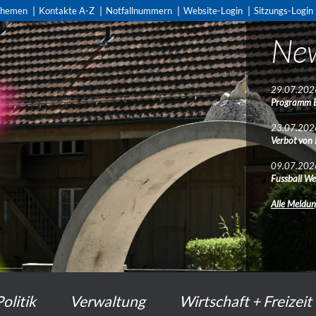
themen
Kontakte A-Z
Notfallnummern
Website-Login
Sitzungs-Login
Ne
29.07.202
Programm 
23.07.202
Verbot von
09.07.202
Fussball We
Alle Meldu
Politik
Verwaltung
Wirtschaft + Freizeit