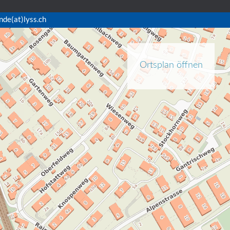
nde(at)lyss.ch