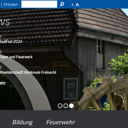
A
Ortsplan
A
ws
6
BadiFest 2026
6
 Feuer und Feuerwerk
6
ltmeisterschaft: Kantonale Freinacht
ngen
Bildung
Feuerwehr