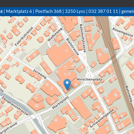
ss
| Marktplatz 6 | Postfach 368 | 3250 Lyss | 032 387 01 11 | gemei