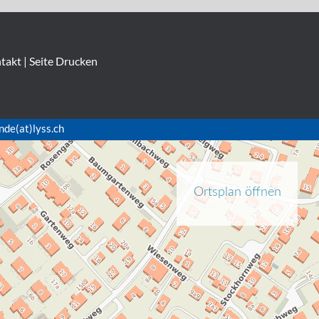
takt
|
Seite Drucken
nde(at)lyss.ch