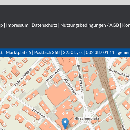
ap
|
Impressum
|
Datenschutz
|
Nutzungsbedingungen / AGB
|
Kon
ss
| Marktplatz 6 | Postfach 368 | 3250 Lyss | 032 387 01 11 | gemei