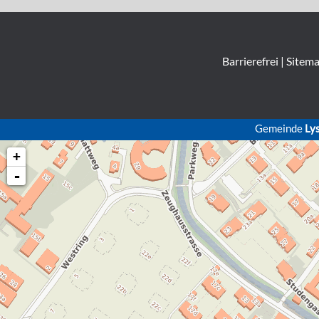
Barrierefrei
|
Sitem
Gemeinde
Ly