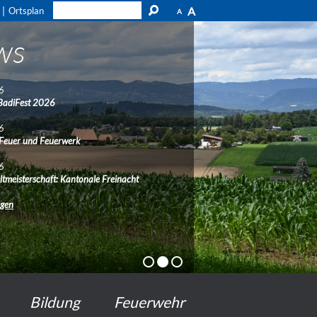
A
Ortsplan
A
ws
6
BadiFest 2026
6
 Feuer und Feuerwerk
6
ltmeisterschaft: Kantonale Freinacht
ngen
Bildung
Feuerwehr