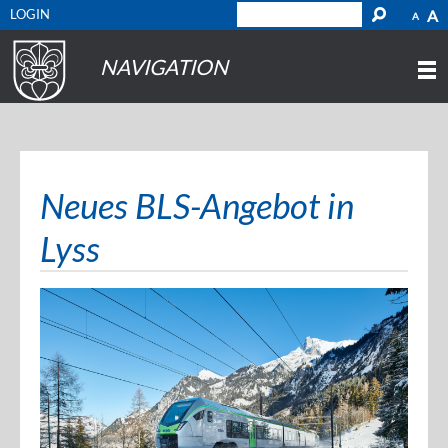
LOGIN
A
A
NAVIGATION
Neues BLS-Angebot in
Lyss