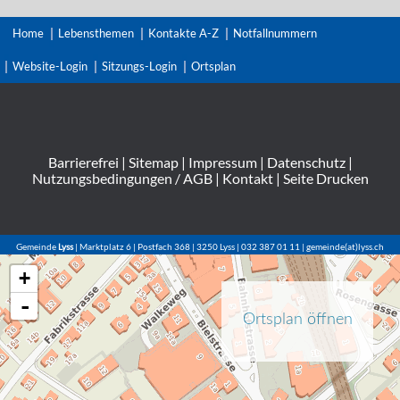
Home
Lebensthemen
Kontakte A-Z
Notfallnummern
Website-Login
Sitzungs-Login
Ortsplan
Barrierefrei
|
Sitemap
|
Impressum
|
Datenschutz
|
Nutzungsbedingungen / AGB
|
Kontakt
|
Seite Drucken
Gemeinde
Lyss
| Marktplatz 6 | Postfach 368 | 3250 Lyss | 032 387 01 11 | gemeinde(at)lyss.ch