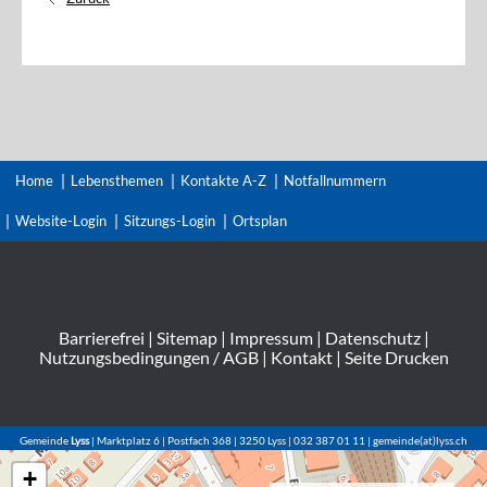
Home
Lebensthemen
Kontakte A-Z
Notfallnummern
Website-Login
Sitzungs-Login
Ortsplan
Barrierefrei
|
Sitemap
|
Impressum
|
Datenschutz
|
Nutzungsbedingungen / AGB
|
Kontakt
|
Seite Drucken
Gemeinde
Lyss
| Marktplatz 6 | Postfach 368 | 3250 Lyss | 032 387 01 11 | gemeinde(at)lyss.ch