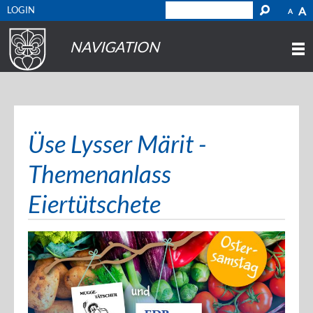
LOGIN
A
A
NAVIGATION
Üse Lysser Märit -
Themenanlass
Eiertütschete