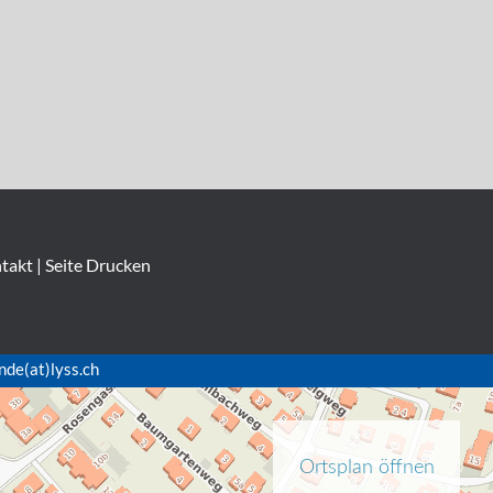
takt
|
Seite Drucken
nde(at)lyss.ch