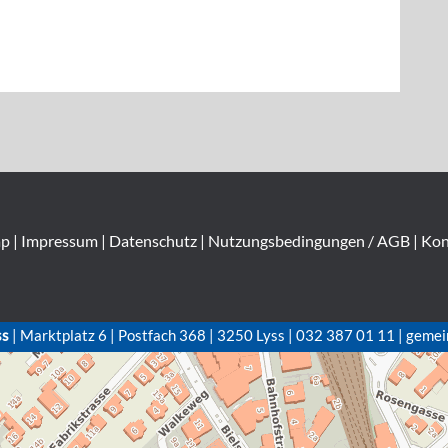
ap
|
Impressum
|
Datenschutz
|
Nutzungsbedingungen / AGB
|
Kon
ss
| Marktplatz 6 | Postfach 368 | 3250 Lyss | 032 387 01 11 | gemei