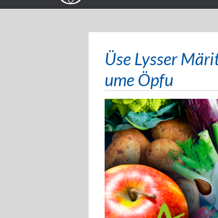
Üse Lysser Märi
ume Öpfu