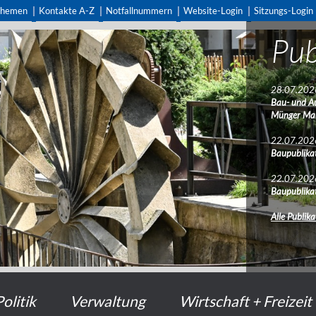
themen
Kontakte A-Z
Notfallnummern
Website-Login
Sitzungs-Login
Pub
Ver
28.07.202
22.07.202
Bau- und A
Streetfloorb
Münger Ma
07.08.202
22.07.202
Ferienbetre
Baupublikat
08.08.202
22.07.202
Tag der off
Baupublikat
bauen
Alle Publik
Alle Verans
Politik
Verwaltung
Wirtschaft + Freizeit