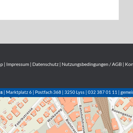
ap
|
Impressum
|
Datenschutz
|
Nutzungsbedingungen / AGB
|
Kon
ss
| Marktplatz 6 | Postfach 368 | 3250 Lyss | 032 387 01 11 | gemei