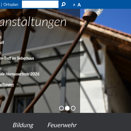
A
Ortsplan
A
anstaltungen
6
all
6
n-Treff im Sieberhuus
6
nale Hornusserfeste 2026
taltungen
Bildung
Feuerwehr