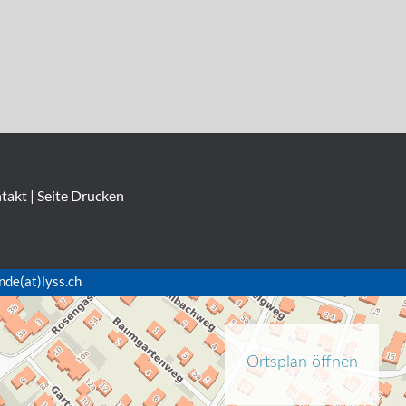
takt
|
Seite Drucken
nde(at)lyss.ch