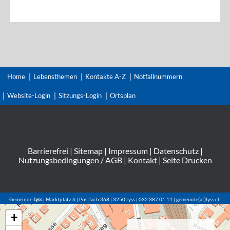
Home
Lebensthemen
Kontakte A-Z
Notfallnummern
Website-Login
Sitzungs-Login
Ortsplan
Barrierefrei
|
Sitemap
|
Impressum
|
Datenschutz
|
Nutzungsbedingungen / AGB
|
Kontakt
|
Seite Drucken
Gemeinde
Lyss
| Marktplatz 6 | Postfach 368 | 3250 Lyss | 032 387 01 11 | gemeinde(at)lyss.ch