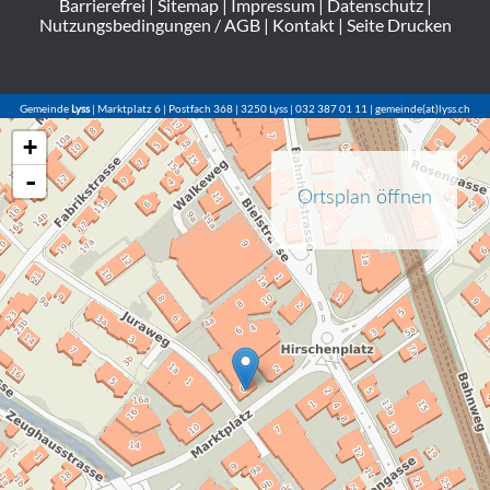
Barrierefrei
|
Sitemap
|
Impressum
|
Datenschutz
|
Nutzungsbedingungen / AGB
|
Kontakt
|
Seite Drucken
Gemeinde
Lyss
| Marktplatz 6 | Postfach 368 | 3250 Lyss | 032 387 01 11 | gemeinde(at)lyss.ch