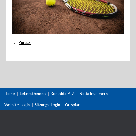
Zurück
Home
Lebensthemen
Kontakte A-Z
Notfallnummern
Website-Login
Sitzungs-Login
Ortsplan