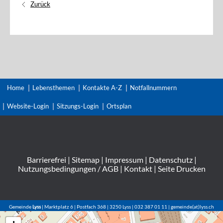
Zurück
Home
Lebensthemen
Kontakte A-Z
Notfallnummern
Website-Login
Sitzungs-Login
Ortsplan
Barrierefrei
|
Sitemap
|
Impressum
|
Datenschutz
|
Nutzungsbedingungen / AGB
|
Kontakt
|
Seite Drucken
Gemeinde
Lyss
| Marktplatz 6 | Postfach 368 | 3250 Lyss | 032 387 01 11 | gemeinde(at)lyss.ch