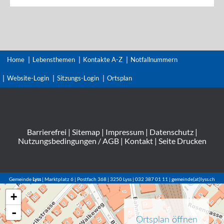
Home
Lebensthemen
Kontakte A-Z
Notfallnummern
Website-Login
Sitzungs-Login
Ortsplan
Barrierefrei
|
Sitemap
|
Impressum
|
Datenschutz
|
Nutzungsbedingungen / AGB
|
Kontakt
|
Seite Drucken
Gemeinde
Lyss
| Marktplatz 6 | Postfach 368 | 3250 Lyss | 032 387 01 11 | gemeinde(at)lyss.ch