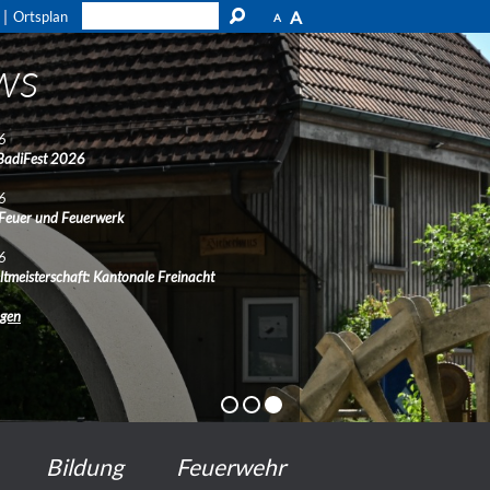
A
Ortsplan
A
ws
6
BadiFest 2026
6
 Feuer und Feuerwerk
6
ltmeisterschaft: Kantonale Freinacht
ngen
Bildung
Feuerwehr