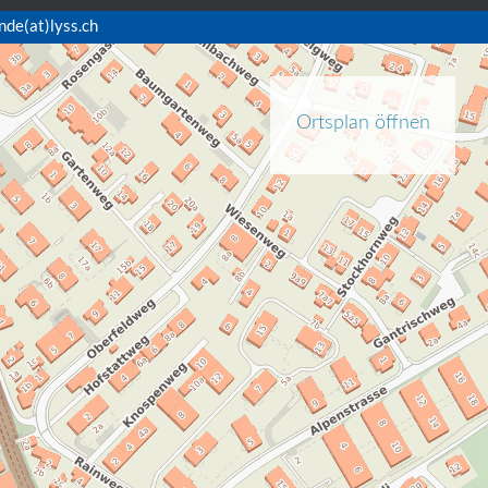
nde(at)lyss.ch