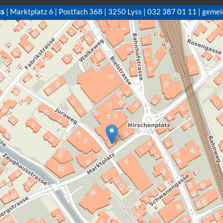
ss
| Marktplatz 6 | Postfach 368 | 3250 Lyss | 032 387 01 11 | gemei