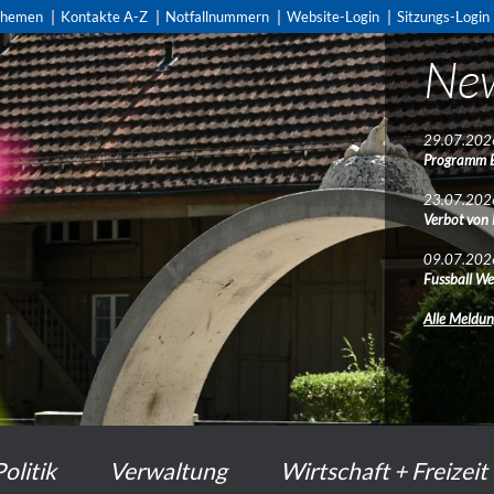
themen
Kontakte A-Z
Notfallnummern
Website-Login
Sitzungs-Login
Ne
29.07.202
Programm 
23.07.202
Verbot von
09.07.202
Fussball We
Alle Meldu
Politik
Verwaltung
Wirtschaft + Freizeit