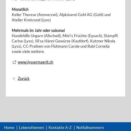
Monatlich
Keller Therese (Ammerzwi), Alpkäserei Gohl AG (Gohl) und
Atelier Kreisrund (Lyss)
Mehrmals im Jahr oder saisonal
Hundehilfe Ungarn (Allschwil), Möri’s Früchte (Epsach), Stämpfli
Carina (Lyss), Sil’sa Hänni Gewürze (Kaufdorf), Kutzner Nikola
(Lyss), CC-Pralinen von Flühmann Carole und Rubi Cornelia
sowie viele weitere.
www.lyssermaerit.ch
Zurück
Home
Lebensthemen
Kontakte A-Z
Notfallnummern