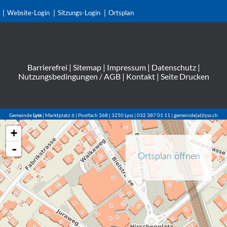
Website-Login
Sitzungs-Login
Ortsplan
Barrierefrei
|
Sitemap
|
Impressum
|
Datenschutz
|
Nutzungsbedingungen / AGB
|
Kontakt
|
Seite Drucken
Gemeinde
Lyss
| Marktplatz 6 | Postfach 368 | 3250 Lyss | 032 387 01 11 | gemeinde(at)lyss.ch