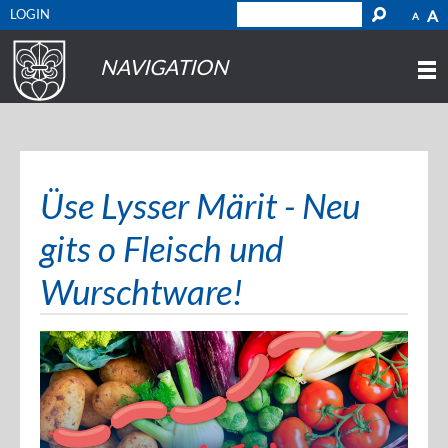
LOGIN
A
A
NAVIGATION
Üse Lysser Märit - Neu
gits o Fleisch und
Wurschtware!