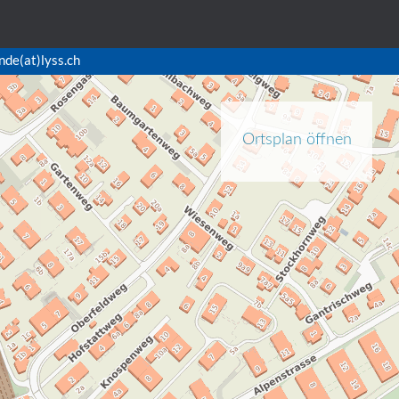
nde(at)lyss.ch