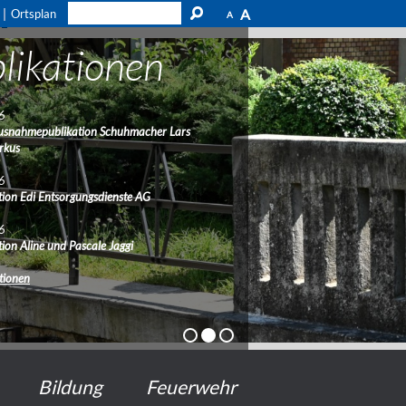
A
Ortsplan
A
likationen
6
usnahmepublikation Schuhmacher Lars
rkus
6
ion Edi Entsorgungsdienste AG
6
ion Aline und Pascale Jaggi
ationen
Bildung
Feuerwehr