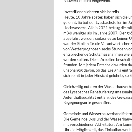
Bauwerk offiziell eingeweiht.
Investitionen lohnten sich bereits
Heute, 10 Jahre später, haben sich die
gelohnt. So bot der Lyssbachstollen im 
Hochwassern. Allein 2021 betrug die mi
m3/s weniger als im Jahre 2007. Der grö
abgeführt werden, sodass es zu keinen
war der Stollen für die Verantwortliche
von Wetterprognosen sechs Stunden vor 
entsprechende Schutzmassnahmen wie B
werden sollten. Diese Arbeiten beschäft
Stunden. Mit jedem Entscheid wurden d
unabhängig davon, ob das Ereignis eintra
sich somit in jeder Hinsicht gelohnt», s
Gleichzeitig nutzten der Wasserbauverb
des Lyssbaches Renaturierungsmassna
Aufenthaltsqualität entlang des Gewäss
Begegnungsorte geschaffen.
Gemeinde und Wasserbauverband feiern
Die Gemeinde Lyss und der Wasserbauver
mit verschiedenen Aktivitäten. Am kom
Uhr die Möglichkeit, das Einlaufbauwerk 