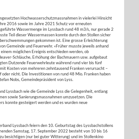
 umgesetzten Hochwasserschutzmassnahmen in vielerlei Hinsicht
Jahre 2016 sowie im Jahre 2021 Schutz vor erneuten
tgeführte Wassermenge im Lyssbach rund 48 m3/s, nur gerade 2
sste Teil dieser Wassermassen konnte durch den Stollen sicher
 Überschwemmungen gekommen ist. Eine grosse Erleichterung
n von Gemeinde und Feuerwehr. «Früher musste jeweils anhand
einem möglichen Ereignis entschieden werden, ob
eaver-Schläuche, Erhöhung der Bachmauern usw. aufgebaut
igten Dutzende Feuerwehrleute während rund vier bis fünf
amit Kosten von mehreren zehntausend Franken verursacht –
f oder nicht. Die Investitionen von rund 48 Mio. Franken haben
o Stefan Nobs, Gemeindepräsident von Lyss.
and Lyssbach wie die Gemeinde Lyss die Gelegenheit, entlang
hmen sowie Sanierungsmassnahmen umzusetzen. Die
ers konnte gesteigert werden und es wurden neue
band Lyssbach feiern den 10. Geburtstag des Lyssbachstollens
menden Samstag, 17. September 2022 besteht von 10 bis 16
zu besichtigen (nur bei guter Witterung) und im Stollenkino