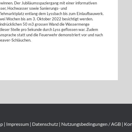
ewinnen. Der Jubiläumsspaziergang mit einer informativen
ser, Hochwasser sowie Sanierungs- und
ehmarktplatz entlang dem Lyssbach bis zum Einlaufbauwerk.
wei Wochen bis am 3. Oktober 2022 besichtigt werden.
 eindrücklichen 50 m3 grossen Wand die Wassermenge
dieser Stelle pro Sekunde durch Lyss geflossen war. Zudem
e Ansprache statt und die Feuerwehr demonstriert vor und nach
Beaver-Schläuchen.
ap
|
Impressum
|
Datenschutz
|
Nutzungsbedingungen / AGB
|
Kon