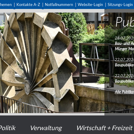
themen
Kontakte A-Z
Notfallnummern
Website-Login
Sitzungs-Login
Pub
28.07.202
Bau- und A
Münger Ma
22.07.202
Baupublikat
22.07.202
Baupublikat
Alle Publik
Politik
Verwaltung
Wirtschaft + Freizeit