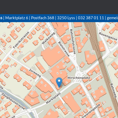
ss
| Marktplatz 6 | Postfach 368 | 3250 Lyss | 032 387 01 11 | gemei