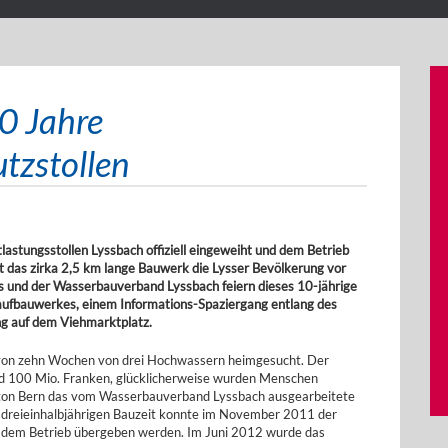
10 Jahre
tzstollen
stungsstollen Lyssbach offiziell eingeweiht und dem Betrieb
t das zirka 2,5 km lange Bauwerk die Lysser Bevölkerung vor
nd der Wasserbauverband Lyssbach feiern dieses 10-jährige
laufbauwerkes, einem Informations-Spaziergang entlang des
g auf dem Viehmarktplatz.
von zehn Wochen von drei Hochwassern heimgesucht. Der
und 100 Mio. Franken, glücklicherweise wurden Menschen
anton Bern das vom Wasserbauverband Lyssbach ausgearbeitete
er dreieinhalbjährigen Bauzeit konnte im November 2011 der
 dem Betrieb übergeben werden. Im Juni 2012 wurde das