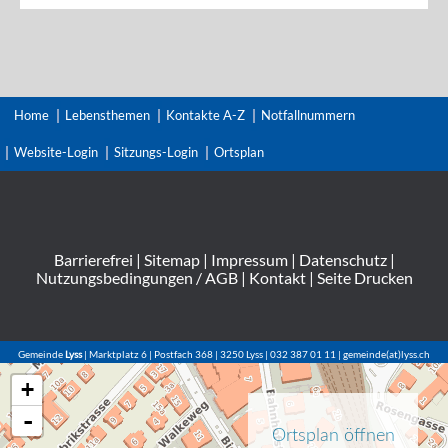
Home
Lebensthemen
Kontakte A-Z
Notfallnummern
Website-Login
Sitzungs-Login
Ortsplan
Barrierefrei
|
Sitemap
|
Impressum
|
Datenschutz
|
Nutzungsbedingungen / AGB
|
Kontakt
|
Seite Drucken
Gemeinde
Lyss
| Marktplatz 6 | Postfach 368 | 3250 Lyss | 032 387 01 11 | gemeinde(at)lyss.ch