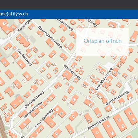
nde(at)lyss.ch