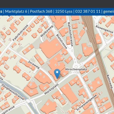
ss
| Marktplatz 6 | Postfach 368 | 3250 Lyss | 032 387 01 11 | gemei