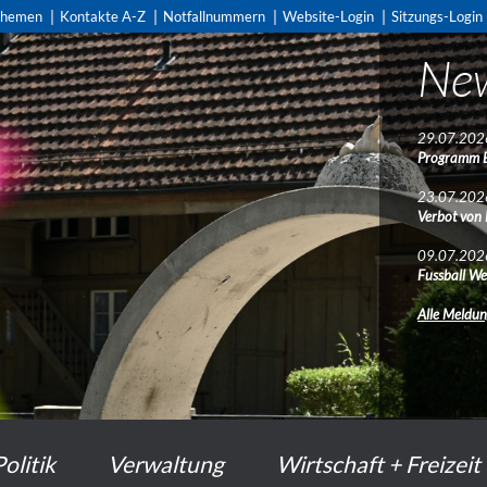
themen
Kontakte A-Z
Notfallnummern
Website-Login
Sitzungs-Login
Ne
29.07.202
Programm 
23.07.202
Verbot von
09.07.202
Fussball We
Alle Meldu
Politik
Verwaltung
Wirtschaft + Freizeit