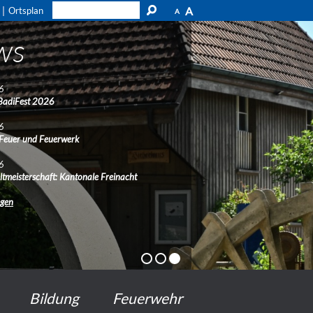
A
Ortsplan
A
ws
6
BadiFest 2026
6
 Feuer und Feuerwerk
6
ltmeisterschaft: Kantonale Freinacht
ngen
Bildung
Feuerwehr