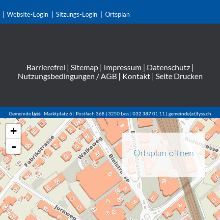
Website-Login
Sitzungs-Login
Ortsplan
Barrierefrei
|
Sitemap
|
Impressum
|
Datenschutz
|
Nutzungsbedingungen / AGB
|
Kontakt
|
Seite Drucken
Gemeinde
Lyss
| Marktplatz 6 | Postfach 368 | 3250 Lyss | 032 387 01 11 | gemeinde(at)lyss.ch