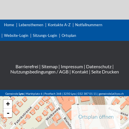
Home
Lebensthemen
Kontakte A-Z
Notfallnummern
Website-Login
Sitzungs-Login
Ortsplan
Barrierefrei
|
Sitemap
|
Impressum
|
Datenschutz
|
Nutzungsbedingungen / AGB
|
Kontakt
|
Seite Drucken
Gemeinde
Lyss
| Marktplatz 6 | Postfach 368 | 3250 Lyss | 032 387 01 11 | gemeinde(at)lyss.ch