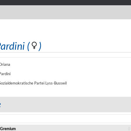
ardini (
)
Oriana
Pardini
Sozialdemokratische Partei Lyss-Busswil
e
Gremium