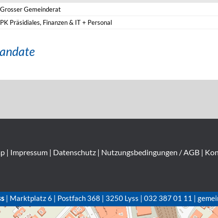
Grosser Gemeinderat
PK Präsidiales, Finanzen & IT + Personal
andate
ap
|
Impressum
|
Datenschutz
|
Nutzungsbedingungen / AGB
|
Kon
ss
| Marktplatz 6 | Postfach 368 | 3250 Lyss | 032 387 01 11 | gemei