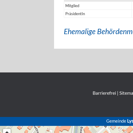
Mitglied
PräsidentIn
Ehemalige Behördenm
Barrierefrei
|
Sitem
Gemeinde
Ly