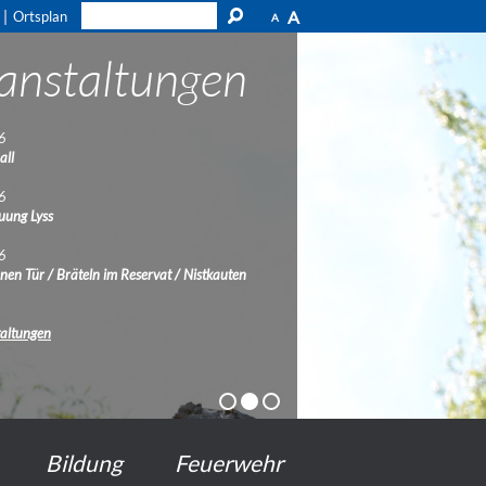
A
Ortsplan
A
anstaltungen
6
all
6
uung Lyss
6
enen Tür / Bräteln im Reservat / Nistkauten
taltungen
Bildung
Feuerwehr