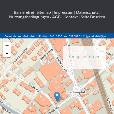
Barrierefrei
|
Sitemap
|
Impressum
|
Datenschutz
|
Nutzungsbedingungen / AGB
|
Kontakt
|
Seite Drucken
Gemeinde
Lyss
| Marktplatz 6 | Postfach 368 | 3250 Lyss | 032 387 01 11 | gemeinde(at)lyss.ch