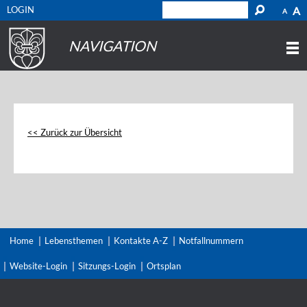
LOGIN
A
A
NAVIGATION
<< Zurück zur Übersicht
Home
Lebensthemen
Kontakte A-Z
Notfallnummern
Website-Login
Sitzungs-Login
Ortsplan