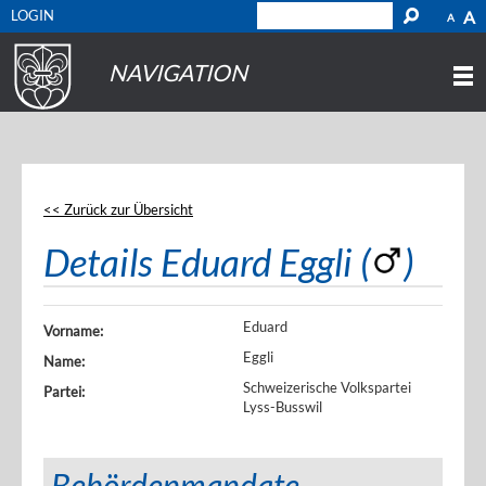
LOGIN
A
A
NAVIGATION
<< Zurück zur Übersicht
Details Eduard Eggli (
)
Eduard
Vorname:
Eggli
Name:
Schweizerische Volkspartei
Partei:
Lyss-Busswil
Behördenmandate