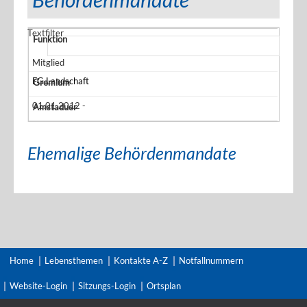
Textfilter
Mitglied
FG Landschaft
01.01.2012 -
Ehemalige Behördenmandate
Home
Lebensthemen
Kontakte A-Z
Notfallnummern
Website-Login
Sitzungs-Login
Ortsplan