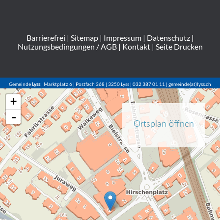
Barrierefrei
|
Sitemap
|
Impressum
|
Datenschutz
|
Nutzungsbedingungen / AGB
|
Kontakt
|
Seite Drucken
Gemeinde
Lyss
| Marktplatz 6 | Postfach 368 | 3250 Lyss | 032 387 01 11 | gemeinde(at)lyss.ch