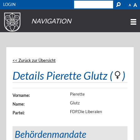
LOGIN
A
A
NAVIGATION
<< Zurück zur Übersicht
Details Pierette Glutz (
)
Pierette
Vorname:
Glutz
Name:
FDP.Die Liberalen
Partei:
Behördenmandate