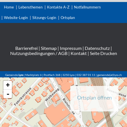
Home
Lebensthemen
Kontakte A-Z
Notfallnummern
Website-Login
Sitzungs-Login
Ortsplan
Barrierefrei
|
Sitemap
|
Impressum
|
Datenschutz
|
Nutzungsbedingungen / AGB
|
Kontakt
|
Seite Drucken
Gemeinde
Lyss
| Marktplatz 6 | Postfach 368 | 3250 Lyss | 032 387 01 11 | gemeinde(at)lyss.ch