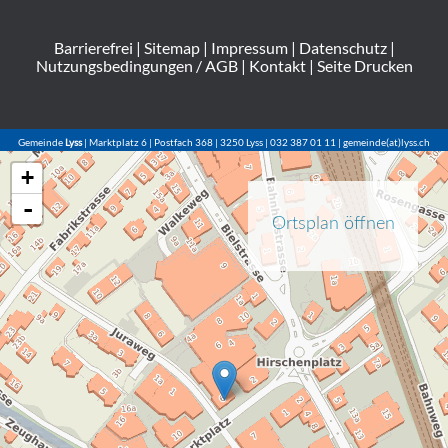
Barrierefrei
|
Sitemap
|
Impressum
|
Datenschutz
|
Nutzungsbedingungen / AGB
|
Kontakt
|
Seite Drucken
Gemeinde
Lyss
| Marktplatz 6 | Postfach 368 | 3250 Lyss | 032 387 01 11 | gemeinde(at)lyss.ch