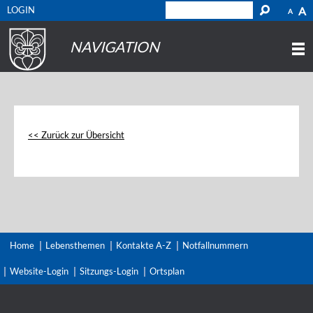
LOGIN
A
A
NAVIGATION
<< Zurück zur Übersicht
Home
Lebensthemen
Kontakte A-Z
Notfallnummern
Website-Login
Sitzungs-Login
Ortsplan