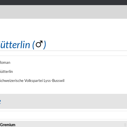
tterlin (
)
Roman
Sütterlin
Schweizerische Volkspartei Lyss-Busswil
e
Gremium