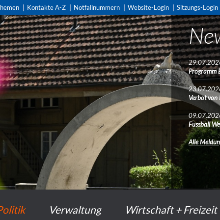
themen
Kontakte A-Z
Notfallnummern
Website-Login
Sitzungs-Login
Ne
29.07.202
Programm 
23.07.202
Verbot von
09.07.202
Fussball We
Alle Meldu
Politik
Verwaltung
Wirtschaft + Freizeit