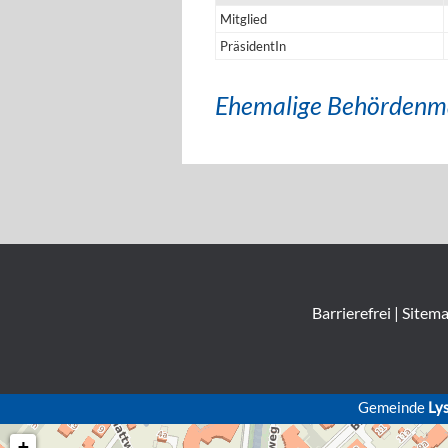
Mitglied
PräsidentIn
Ehemalige Behördenm
Barrierefrei
|
Sitem
Gemeinde
Ly