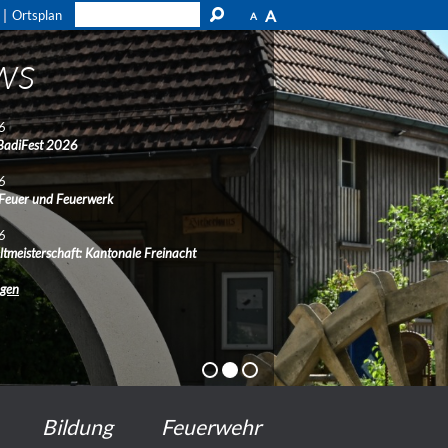
A
Ortsplan
A
ws
6
BadiFest 2026
6
 Feuer und Feuerwerk
6
ltmeisterschaft: Kantonale Freinacht
ngen
Bildung
Feuerwehr