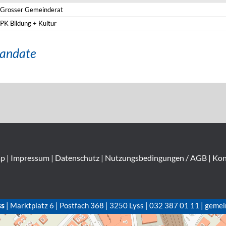
Grosser Gemeinderat
PK Bildung + Kultur
andate
ap
|
Impressum
|
Datenschutz
|
Nutzungsbedingungen / AGB
|
Kon
ss
| Marktplatz 6 | Postfach 368 | 3250 Lyss | 032 387 01 11 | gemei